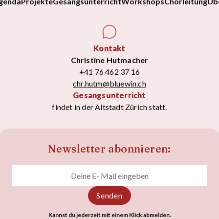
genda
Projekte
Gesangsunterricht
Workshops
Chorleitung
Üb
Kontakt
Christine Hutmacher
+41 76 462 37 16
chr.hutm@bluewin.ch
Gesangsunterricht
findet in der Altstadt Zürich statt.
Newsletter abonnieren:
Kannst du jederzeit mit einem Klick abmelden.