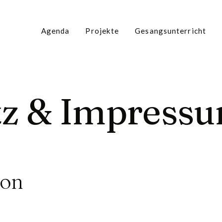
Agenda
Projekte
Gesangsunterricht
tz & Impress
son